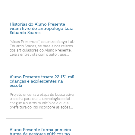
Histórias do Aluno Presente
viram livro do antropólogo Luiz
Eduardo Soares
“Vidas Presentes”, do antropólogo Luiz
Eduardo Soares, se baseia nos relatos
dos articuladores do Aluno Presente.
Leia a entrevista com o autor, que...
Aluno Presente insere 22.131 mil
crianças e adolescentes na
escola
Projeto encerra a etapa de busca ativa,
trabalha para que a tecnologia social
chegue a outros municípios e que a
prefeitura do Rio incorpore as ações...
Aluno Presente forma primeira
turma de gestores públicos no