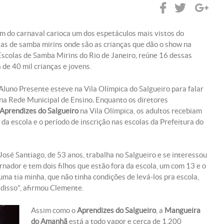
 do carnaval carioca um dos espetáculos mais vistos do
s de samba mirins onde são as crianças que dão o show na
colas de Samba Mirins do Rio de Janeiro, reúne 16 dessas
 de 40 mil crianças e jovens.
Aluno Presente esteve na Vila Olímpica do Salgueiro para falar
na Rede Municipal de Ensino
.
Enquanto os diretores
Aprendizes do Salgueiro
na Vila Olímpica, os adultos recebiam
 da escola e o período de inscrição nas escolas da Prefeitura do
José Santiago, de 53 anos, trabalha no Salgueiro e se interessou
ernador e tem dois filhos que estão fora da escola, um com 13 e o
a tia minha, que não tinha condições de levá-los pra escola,
disso”, afirmou Clemente.
Assim como o
Aprendizes do Salgueiro
, a
Mangueira
do
Amanhã
está a todo vapor e cerca de 1.200