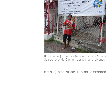
Faixa do projeto Aluno Presente na Vila Olímpi
Salgueiro, onde Clemente trabalha há 10 anos.
(09/02), a partir das 18h, no Sambódro