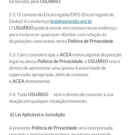
fornecidos pelo
USUÁRIO
.
5.2. O contato do Encarregado/DPO (Encarregado de
Dados) é o endereço
lgpd@aprendiz.org.br
.
O
USUÁRIO
poderá entrar em contato neste endereço
para esclarecer quaisquer dúvidas com relação às
disposições constantes nesta
Política de Privacidade
.
5.3. Caso considere que a
ACEA
violou alguma disposição
legal ou desta
Política de Privacidade
, o
USUÁRIO
tem o
direito de apresentar uma queixa à autoridade de
supervisão apropriada, além de contatar
a
ACEA
diretamente.
5.4. Todo
USUÁRIO
tem o direito de cancelar a sua
doação em qualquer situação/momento.
6) Lei Aplicável e Jurisdição
A presente
Política de Privacidade
será interpretada
segundo a legislação brasileira, no idioma português,