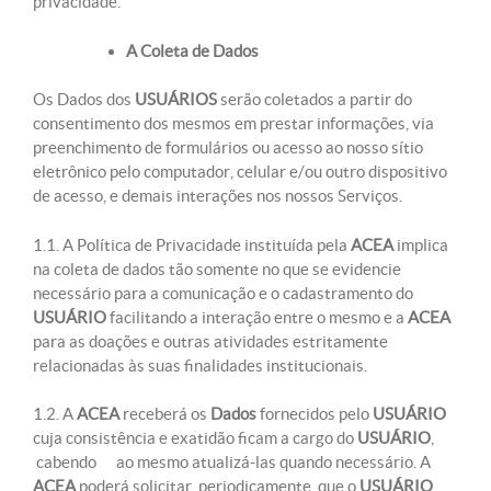
privacidade.
A Coleta de Dados
Os Dados dos
USUÁRIOS
serão coletados a partir do
consentimento dos mesmos em prestar informações, via
preenchimento de formulários ou acesso ao nosso sítio
eletrônico pelo computador, celular e/ou outro dispositivo
de acesso, e demais interações nos nossos Serviços.
1.1. A Política de Privacidade instituída pela
ACEA
implica
na coleta de dados tão somente no que se evidencie
necessário para a comunicação e o cadastramento do
USUÁRIO
facilitando a interação entre o mesmo e a
ACEA
para as doações e outras atividades estritamente
relacionadas às suas finalidades institucionais.
1.2. A
ACEA
receberá os
Dados
fornecidos pelo
USUÁRIO
cuja consistência e exatidão ficam a cargo do
USUÁRIO
,
cabendo ao mesmo atualizá-las quando necessário. A
ACEA
poderá solicitar, periodicamente, que o
USUÁRIO