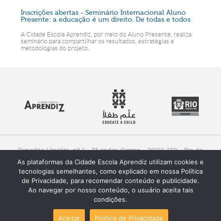
Inscrições abertas - Seminário Internacional Aluno
Presente: a educação é um direito. De todas e todos
A Cidade Escola Aprendiz, por meio do Aluno Presente, realiza
seminário para compartilhar os resultados, estratégias e
metodologias do projeto.
Benedito Hipólito, nº 1 - 3º andar, Centro - 20211-130 - Rio de
Janeiro, RJ - Brasil
As plataformas da Cidade Escola Aprendiz utilizam cookies e
Fone (+55) 21 3521.1670 / 1671
Whatsapp: (21) 99184-5753
tecnologias semelhantes, como explicado em nossa Política
de Privacidade, para recomendar conteúdo e publicidade.
Ao navegar por nosso conteúdo, o usuário aceita tais
condições.
Aceitar
Política de Privacidade