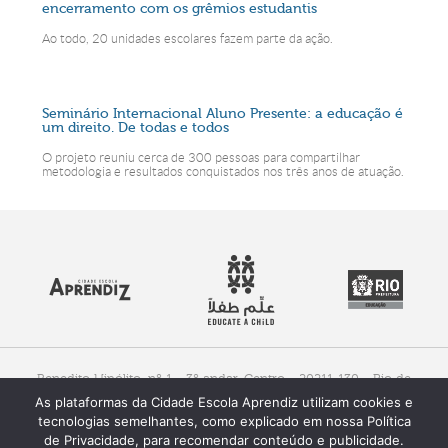
encerramento com os grêmios estudantis
Ao todo, 20 unidades escolares fazem parte da ação.
Seminário Internacional Aluno Presente: a educação é
um direito. De todas e todos
O projeto reuniu cerca de 300 pessoas para compartilhar
metodologia e resultados conquistados nos três anos de atuação.
Benedito Hipólito, nº 1 - 3º andar, Centro - 20211-130 - Rio de
Janeiro, RJ - Brasil
As plataformas da Cidade Escola Aprendiz utilizam cookies e
Fone (+55) 21 3521.1670 / 1671
Whatsapp: (21) 99184-5753
tecnologias semelhantes, como explicado em nossa Política
de Privacidade, para recomendar conteúdo e publicidade.