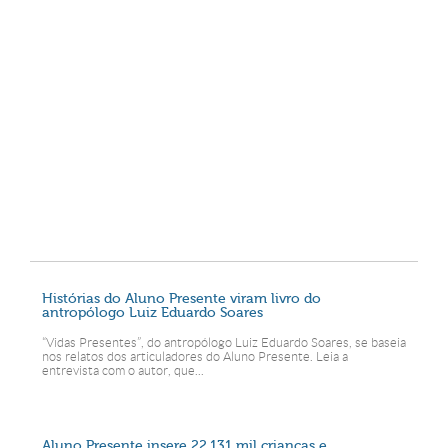
Histórias do Aluno Presente viram livro do
antropólogo Luiz Eduardo Soares
“Vidas Presentes”, do antropólogo Luiz Eduardo Soares, se baseia
nos relatos dos articuladores do Aluno Presente. Leia a
entrevista com o autor, que...
Aluno Presente insere 22.131 mil crianças e