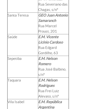
Rua Severiano das
Chagas, s/nº
Santa Teresa
GEO Juan Antonio
Samaranch
Rua Marcel
Proust, 201
Saúde
E.M. Vicente
Licínio Cardoso
Rua Edgard
Gordilho, 63
Sepetiba
E.M. Nelson
Romero
Rua José Balbino,
s/nº
Taquara
E.M. Nelson
Rodrigues
Rua Frei Luiz
Alevato, s/nº
Vila Isabel
E.M. República
Argentina