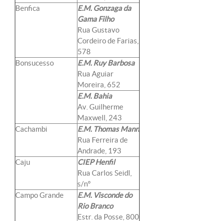
Benfica
E.M. Gonzaga da
Gama Filho
Rua Gustavo
Cordeiro de Farias,
578
Bonsucesso
E.M. Ruy Barbosa
Rua Aguiar
Moreira, 652
E.M. Bahia
Av. Guilherme
Maxwell, 243
Cachambi
E.M. Thomas Mann
Rua Ferreira de
Andrade, 193
Caju
CIEP Henfil
Rua Carlos Seidl,
s/nº
Campo Grande
E.M. Visconde do
Rio Branco
Estr. da Posse, 800