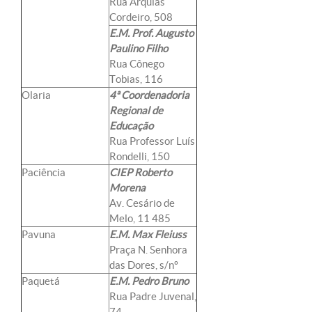
Rua Arquias
Cordeiro, 508
E.M. Prof. Augusto
Paulino Filho
Rua Cônego
Tobias, 116
Olaria
4ª Coordenadoria
Regional de
Educação
Rua Professor Luís
Rondelli, 150
Paciência
CIEP Roberto
Morena
Av. Cesário de
Melo, 11 485
Pavuna
E.M. Max Fleiuss
Praça N. Senhora
das Dores, s/nº
Paquetá
E.M. Pedro Bruno
Rua Padre Juvenal,
74