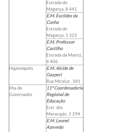
Estrada do
Magarça, 8 441
E.M. Euclides da
Cunha
Estrada do
Magarça, 3 323
E.M. Professor
Castilho
Estrada da Matriz,
4 406
Higienópolis
E.M. Alcide de
Gasperi
Rua Miraluz , 181
Ilha do
11ª Coordenadoria
Governador
Regional de
Educação
Estr. dos
Maracajás, 1 294
E.M. Leonel
Azevedo