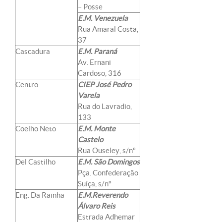
– Posse
E.M. Venezuela
Rua Amaral Costa,
37
Cascadura
E.M. Paraná
Av. Ernani
Cardoso, 316
Centro
CIEP José Pedro
Varela
Rua do Lavradio,
133
Coelho Neto
E.M. Monte
Castelo
Rua Ouseley, s/nº
Del Castilho
E.M. São Domingos
Pça. Confederação
Suíça, s/nº
Eng. Da Rainha
E.M.Reverendo
Álvaro Reis
Estrada Adhemar