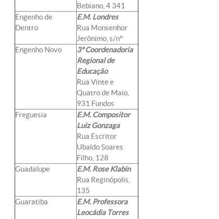
Bebiano, 4 341
Engenho de
E.M. Londres
Dentro
Rua Monsenhor
Jerônimo, s/nº
Engenho Novo
3ª Coordenadoria
Regional de
Educação
Rua Vinte e
Quatro de Maio,
931 Fundos
Freguesia
E.M. Compositor
Luiz Gonzaga
Rua Escritor
Ubaldo Soares
Filho, 128
Guadalupe
E.M. Rose Klabin
Rua Reginópolis,
135
Guaratiba
E.M. Professora
Leocádia Torres