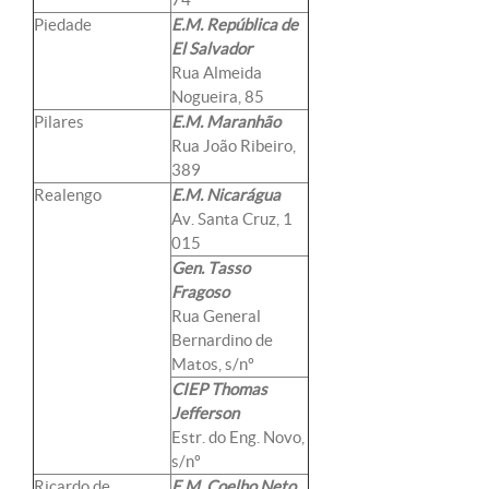
Piedade
E.M. República de
El Salvador
Rua Almeida
Nogueira, 85
Pilares
E.M. Maranhão
Rua João Ribeiro,
389
Realengo
E.M. Nicarágua
Av. Santa Cruz, 1
015
Gen. Tasso
Fragoso
Rua General
Bernardino de
Matos, s/nº
CIEP Thomas
Jefferson
Estr. do Eng. Novo,
s/nº
Ricardo de
E.M. Coelho Neto