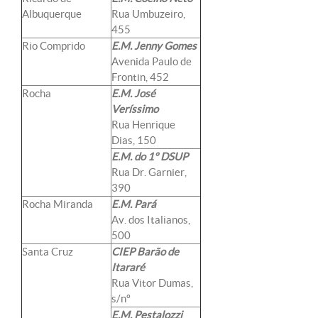
Albuquerque
Rua Umbuzeiro,
455
Rio Comprido
E.M. Jenny Gomes
Avenida Paulo de
Frontin, 452
Rocha
E.M. José
Veríssimo
Rua Henrique
Dias, 150
E.M. do 1º DSUP
Rua Dr. Garnier,
390
Rocha Miranda
E.M. Pará
Av. dos Italianos,
500
Santa Cruz
CIEP Barão de
Itararé
Rua Vitor Dumas,
s/nº
E.M. Pestalozzi