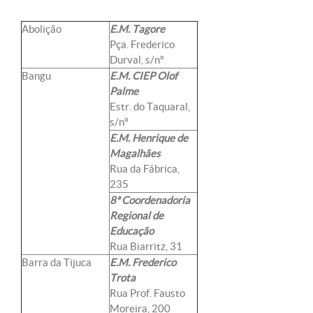
Abolição
E.M. Tagore
Pça. Frederico
Durval, s/nº
Bangu
E.M. CIEP Olof
Palme
Estr. do Taquaral,
s/nº
E.M. Henrique de
Magalhães
Rua da Fábrica,
235
8ª Coordenadoria
Regional de
Educação
Rua Biarritz, 31
Barra da Tijuca
E.M. Frederico
Trota
Rua Prof. Fausto
Moreira, 200