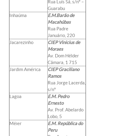
Rua Luís Sá, s/nº –
Guarabu
Inhaúma
E.M.Barão de
Macahúbas
Rua Padre
Januário, 220
Jacarezinho
CIEP Vinicius de
Moraes
Av. Dom Hélder
Câmara, 1 715
Jardim América
CIEP Graciliano
Ramos
Rua Jorge Lacerda,
s/nº
Lagoa
E.M. Pedro
Ernesto
Av. Prof. Abelardo
Lobo, 5
Méier
E.M. República do
Peru