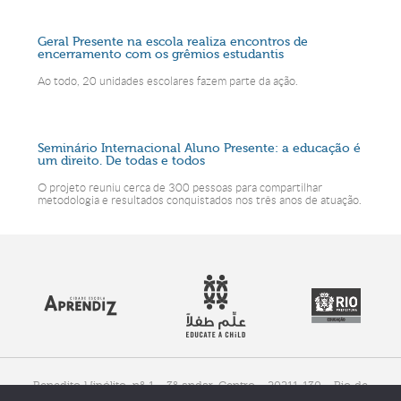
Geral Presente na escola realiza encontros de
encerramento com os grêmios estudantis
Ao todo, 20 unidades escolares fazem parte da ação.
Seminário Internacional Aluno Presente: a educação é
um direito. De todas e todos
O projeto reuniu cerca de 300 pessoas para compartilhar
metodologia e resultados conquistados nos três anos de atuação.
Benedito Hipólito, nº 1 - 3º andar, Centro - 20211-130 - Rio de
Janeiro, RJ - Brasil