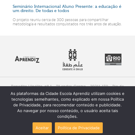
Seminário Internacional Aluno Presente: a educação é
um direito. De todas e todos
O projeto reuniu cerca de 300 pessoas para compartilhar
metodologia e resultados conquistados nos três anos de atuação.
Benedito Hipólito, nº 1 - 3º andar, Centro - 20211-130 - Rio de
Janeiro, RJ - Brasil
As plataformas da Cidade Escola Aprendiz utilizam cookies e
Fone (+55) 21 3521.1670 / 1671
Whatsapp: (21) 99184-5753
tecnologias semelhantes, como explicado em nossa Política
de Privacidade, para recomendar conteúdo e publicidade.
Ao navegar por nosso conteúdo, o usuário aceita tais
condições.
Aceitar
Política de Privacidade